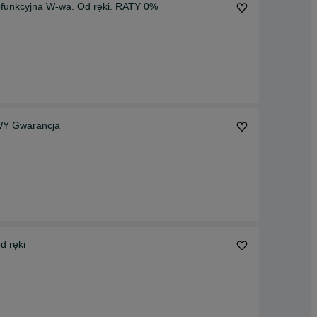
Mini ładowarka krüger.4×4 NOWA. uniwersalna wielofunkcyjna W-wa. Od ręki. RATY 0%
OWY Gwarancja
RSZAWA od ręki