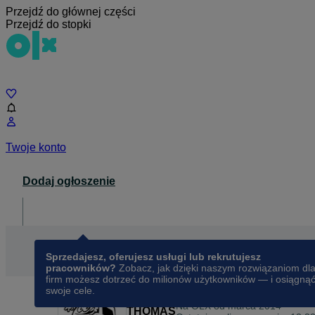
Przejdź do głównej części
Przejdź do stopki
Czat
Twoje konto
Dodaj ogłoszenie
Dla biznesu
opens in a new tab
Sprzedajesz, oferujesz usługi lub rekrutujesz
pracowników?
Zobacz, jak dzięki naszym rozwiązaniom dl
firm możesz dotrzeć do milionów użytkowników — i osiągną
swoje cele.
Na OLX od
marca 2014
THOMAS