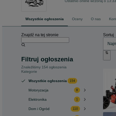
Ostatnio online wczoraj o 13:3
Wszystkie ogłoszenia
Oceny
O nas
Kon
Znajdź na tej stronie
Sortuj
Filtruj ogłoszenia
Znaleźliśmy 154 ogłoszenia
Kategorie
Wszystkie ogłoszenia
154
Motoryzacja
8
Elektronika
1
Dom i Ogród
110