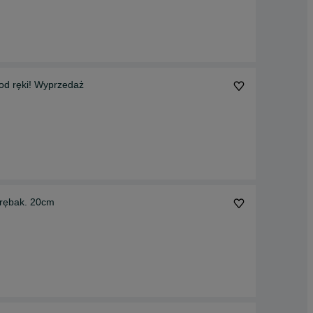
towa C90T nowa. RATY 0% W-wa od ręki! Wyprzedaż
 d. Briggs & Stratton. 16 HP rębak. 20cm