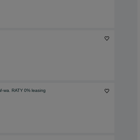
Mini ładowarka elektryczna. hit. Widłokrokodyl 4x4. W-wa. RATY 0% leasing