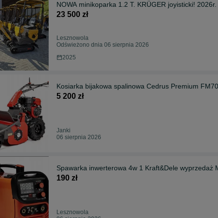
NOWA minikoparka 1.2 T. KRÜGER joyisticki! 2026r.
23 500 zł
Lesznowola
Odświeżono dnia 06 sierpnia 2026
2025
Kosiarka bijakowa spalinowa Cedrus Premium FM70
5 200 zł
Janki
06 sierpnia 2026
Spawarka inwerterowa 4w 1 Kraft&Dele wyp
190 zł
Lesznowola